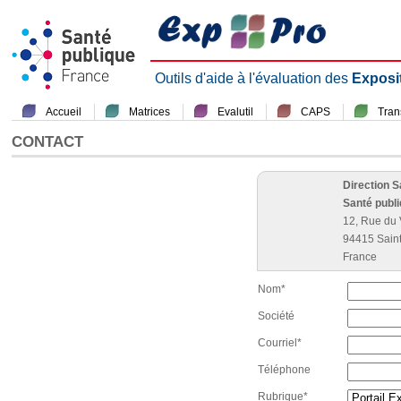
Outils d'aide à l'évaluation des
Exposi
Accueil
Matrices
Evalutil
CAPS
Tra
CONTACT
Direction 
Santé publ
12, Rue du 
94415 Sain
France
Nom*
Société
Courriel*
Téléphone
Rubrique*