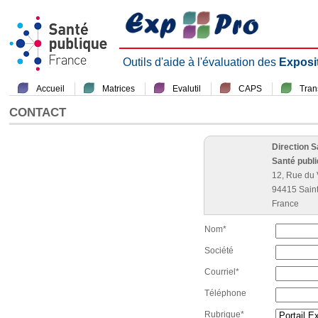
Outils d'aide à l'évaluation des
Exposi
Accueil
Matrices
Evalutil
CAPS
Tra
CONTACT
Direction 
Santé publ
12, Rue du 
94415 Sain
France
Nom*
Société
Courriel*
Téléphone
Rubrique*