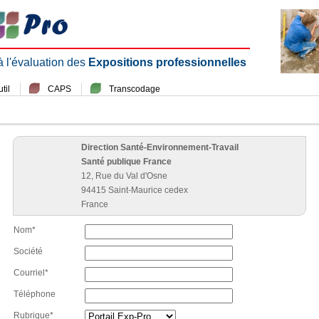
 à l'évaluation des
Expositions professionnelles
til
CAPS
Transcodage
Direction Santé-Environnement-Travail
Santé publique France
12, Rue du Val d'Osne
94415 Saint-Maurice cedex
France
Nom*
Société
Courriel*
Téléphone
Rubrique*