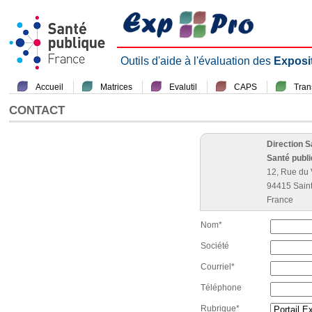
Outils d'aide à l'évaluation des
Exposi
Accueil
Matrices
Evalutil
CAPS
Tra
CONTACT
Direction 
Santé publ
12, Rue du 
94415 Sain
France
Nom*
Société
Courriel*
Téléphone
Rubrique*