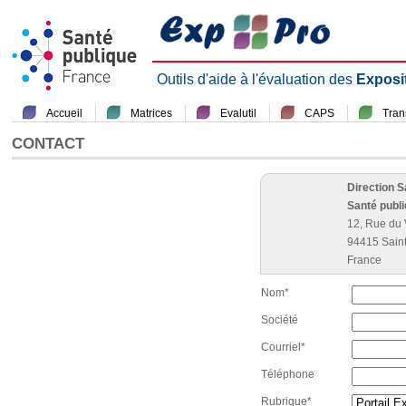
Outils d'aide à l'évaluation des
Exposi
Accueil
Matrices
Evalutil
CAPS
Tra
CONTACT
Direction 
Santé publ
12, Rue du 
94415 Sain
France
Nom*
Société
Courriel*
Téléphone
Rubrique*