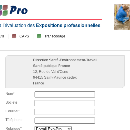
 à l'évaluation des
Expositions professionnelles
til
CAPS
Transcodage
Direction Santé-Environnement-Travail
Santé publique France
12, Rue du Val d'Osne
94415 Saint-Maurice cedex
France
Nom*
Société
Courriel*
Téléphone
Rubrique*