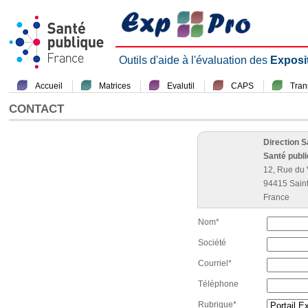
Outils d'aide à l'évaluation des
Exposi
Accueil
Matrices
Evalutil
CAPS
Tra
CONTACT
Direction 
Santé publ
12, Rue du 
94415 Sain
France
Nom*
Société
Courriel*
Téléphone
Rubrique*