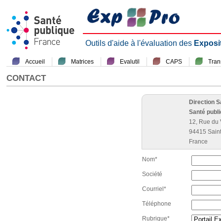
Outils d'aide à l'évaluation des
Exposi
Accueil
Matrices
Evalutil
CAPS
Tra
CONTACT
Direction 
Santé publ
12, Rue du 
94415 Sain
France
Nom*
Société
Courriel*
Téléphone
Rubrique*