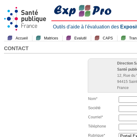
Outils d'aide à l'évaluation des
Exposi
Accueil
Matrices
Evalutil
CAPS
Tra
CONTACT
Direction 
Santé publ
12, Rue du 
94415 Sain
France
Nom*
Société
Courriel*
Téléphone
Rubrique*