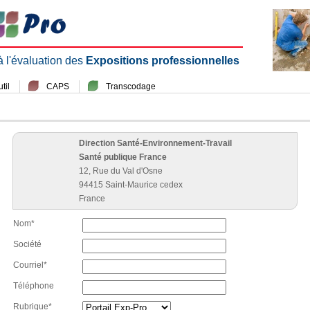
 à l'évaluation des
Expositions professionnelles
til
CAPS
Transcodage
Direction Santé-Environnement-Travail
Santé publique France
12, Rue du Val d'Osne
94415 Saint-Maurice cedex
France
Nom*
Société
Courriel*
Téléphone
Rubrique*