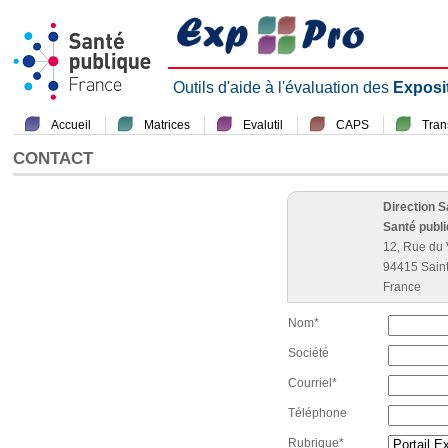
Outils d'aide à l'évaluation des
Exposi
Accueil
Matrices
Evalutil
CAPS
Tra
CONTACT
Direction 
Santé publ
12, Rue du 
94415 Sain
France
Nom*
Société
Courriel*
Téléphone
Rubrique*