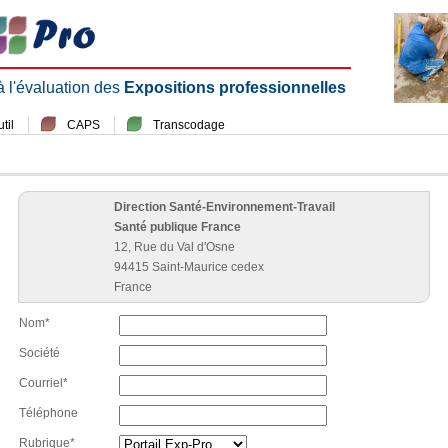
 à l'évaluation des
Expositions professionnelles
til
CAPS
Transcodage
Direction Santé-Environnement-Travail
Santé publique France
12, Rue du Val d'Osne
94415 Saint-Maurice cedex
France
Nom*
Société
Courriel*
Téléphone
Rubrique*