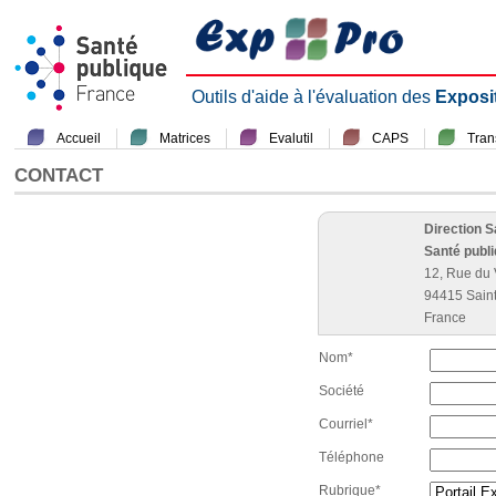
Outils d'aide à l'évaluation des
Exposi
Accueil
Matrices
Evalutil
CAPS
Tra
CONTACT
Direction 
Santé publ
12, Rue du 
94415 Sain
France
Nom*
Société
Courriel*
Téléphone
Rubrique*