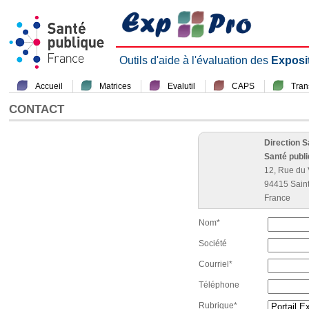
Outils d'aide à l'évaluation des
Exposi
Accueil
Matrices
Evalutil
CAPS
Tra
CONTACT
Direction 
Santé publ
12, Rue du 
94415 Sain
France
Nom*
Société
Courriel*
Téléphone
Rubrique*