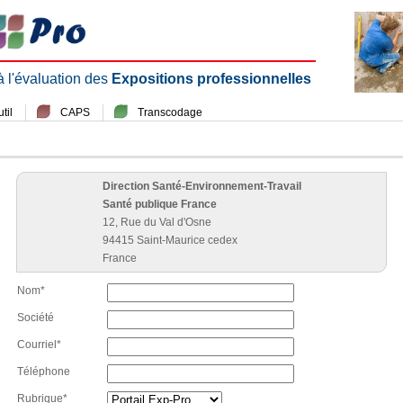
 à l'évaluation des
Expositions professionnelles
til
CAPS
Transcodage
Direction Santé-Environnement-Travail
Santé publique France
12, Rue du Val d'Osne
94415 Saint-Maurice cedex
France
Nom*
Société
Courriel*
Téléphone
Rubrique*