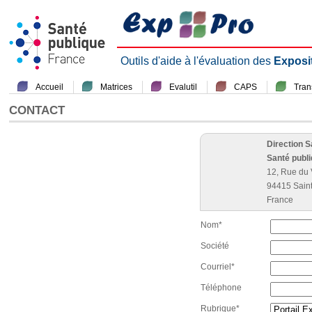
Outils d'aide à l'évaluation des
Exposi
Accueil
Matrices
Evalutil
CAPS
Tra
CONTACT
Direction 
Santé publ
12, Rue du 
94415 Sain
France
Nom*
Société
Courriel*
Téléphone
Rubrique*