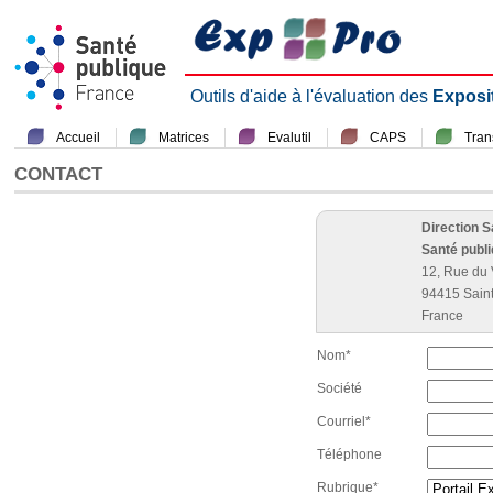
Outils d'aide à l'évaluation des
Exposi
Accueil
Matrices
Evalutil
CAPS
Tra
CONTACT
Direction 
Santé publ
12, Rue du 
94415 Sain
France
Nom*
Société
Courriel*
Téléphone
Rubrique*