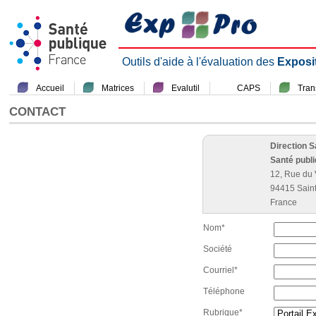
Outils d'aide à l'évaluation des
Exposi
Accueil
Matrices
Evalutil
CAPS
Tra
CONTACT
Direction 
Santé publ
12, Rue du 
94415 Sain
France
Nom*
Société
Courriel*
Téléphone
Rubrique*