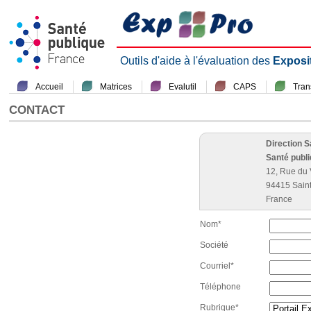
Outils d'aide à l'évaluation des
Exposi
Accueil
Matrices
Evalutil
CAPS
Tra
CONTACT
Direction 
Santé publ
12, Rue du 
94415 Sain
France
Nom*
Société
Courriel*
Téléphone
Rubrique*