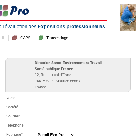
 à l'évaluation des
Expositions professionnelles
til
CAPS
Transcodage
Direction Santé-Environnement-Travail
Santé publique France
12, Rue du Val d'Osne
94415 Saint-Maurice cedex
France
Nom*
Société
Courriel*
Téléphone
Rubrique*