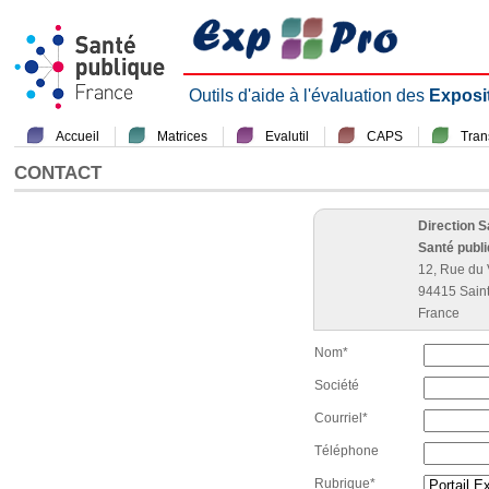
Outils d'aide à l'évaluation des
Exposi
Accueil
Matrices
Evalutil
CAPS
Tra
CONTACT
Direction 
Santé publ
12, Rue du 
94415 Sain
France
Nom*
Société
Courriel*
Téléphone
Rubrique*