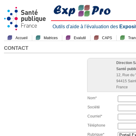
Outils d'aide à l'évaluation des
Exposi
Accueil
Matrices
Evalutil
CAPS
Tra
CONTACT
Direction 
Santé publ
12, Rue du 
94415 Sain
France
Nom*
Société
Courriel*
Téléphone
Rubrique*