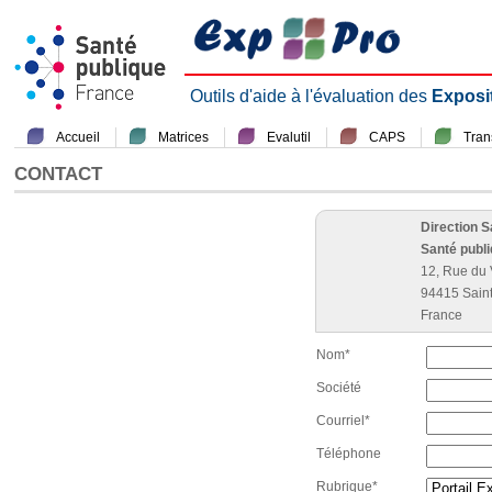
Outils d'aide à l'évaluation des
Exposi
Accueil
Matrices
Evalutil
CAPS
Tra
CONTACT
Direction 
Santé publ
12, Rue du 
94415 Sain
France
Nom*
Société
Courriel*
Téléphone
Rubrique*