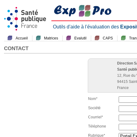
Outils d'aide à l'évaluation des
Exposi
Accueil
Matrices
Evalutil
CAPS
Tra
CONTACT
Direction 
Santé publ
12, Rue du 
94415 Sain
France
Nom*
Société
Courriel*
Téléphone
Rubrique*