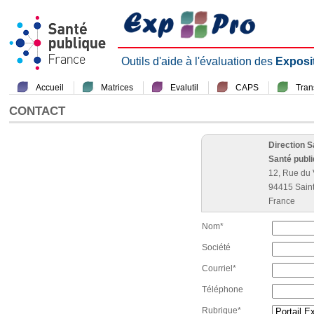
Outils d'aide à l'évaluation des
Exposi
Accueil
Matrices
Evalutil
CAPS
Tra
CONTACT
Direction 
Santé publ
12, Rue du 
94415 Sain
France
Nom*
Société
Courriel*
Téléphone
Rubrique*