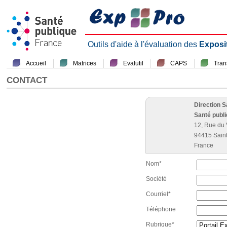
Outils d'aide à l'évaluation des
Exposi
Accueil
Matrices
Evalutil
CAPS
Tra
CONTACT
Direction 
Santé publ
12, Rue du 
94415 Sain
France
Nom*
Société
Courriel*
Téléphone
Rubrique*