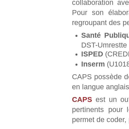
collaboration av
Pour son élabor
regroupant des pe
Santé Publiq
DST-Umrestte
ISPED
(CREDI
Inserm
(U1018 
CAPS possède deu
en langue anglai
CAPS
est un outi
pertinents pour l
permet de coder, p