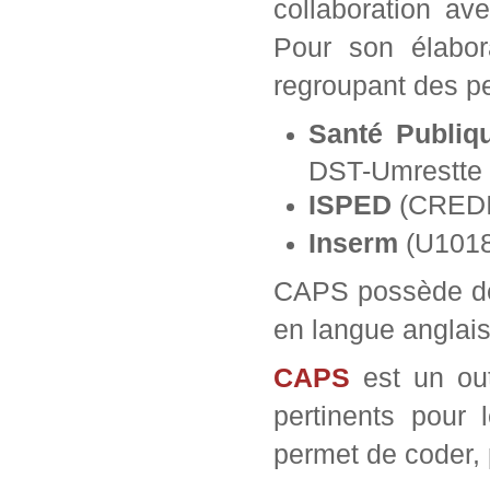
collaboration av
Pour son élabor
regroupant des pe
Santé Publiq
DST-Umrestte
ISPED
(CREDI
Inserm
(U1018 
CAPS possède deu
en langue anglai
CAPS
est un outi
pertinents pour l
permet de coder, p