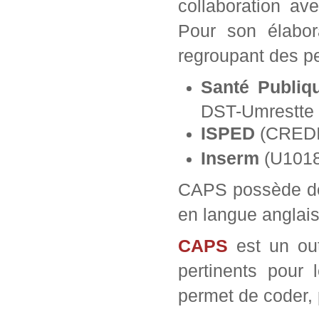
collaboration av
Pour son élabor
regroupant des pe
Santé Publiq
DST-Umrestte
ISPED
(CREDI
Inserm
(U1018 
CAPS possède deu
en langue anglai
CAPS
est un outi
pertinents pour l
permet de coder, p