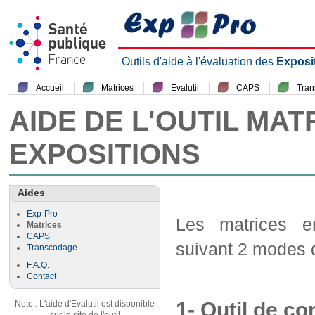
Outils d'aide à l'évaluation des
Exposi
Accueil
Matrices
Evalutil
CAPS
Tra
AIDE DE L'OUTIL MAT
EXPOSITIONS
Aides
Exp-Pro
Les matrices em
Matrices
CAPS
suivant 2 modes d
Transcodage
F.A.Q.
Contact
1- Outil de co
Note : L'aide d'Evalutil est disponible