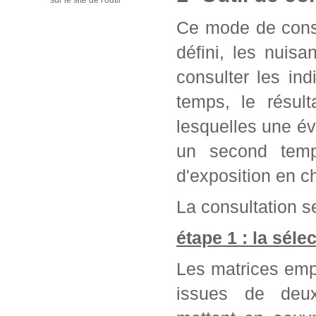
sur le site de l'outil
Ce mode de consu
défini, les nuis
consulter les in
temps, le résul
lesquelles une év
un second temps
d'exposition en c
La consultation se
étape 1 : la séle
Les matrices emp
issues de deu