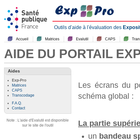
Outils d'aide à l'évaluation des
Exposi
Accueil
Matrices
Evalutil
CAPS
Tra
AIDE DU PORTAIL EX
Aides
Exp-Pro
Les écrans du p
Matrices
CAPS
schéma global :
Transcodage
F.A.Q.
Contact
Note : L'aide d'Evalutil est disponible
La partie supéri
sur le site de l'outil
un
bandeau sp