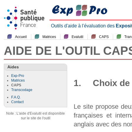
Outils d'aide à l'évaluation des
Exposi
Accueil
Matrices
Evalutil
CAPS
Tra
AIDE DE L'OUTIL CAP
Aides
Exp-Pro
1. Choix de 
Matrices
CAPS
Transcodage
F.A.Q.
Contact
Le site propose deu
Note : L'aide d'Evalutil est disponible
françaises et inter
sur le site de l'outil
anglais avec des nom