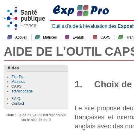
Outils d'aide à l'évaluation des
Exposi
Accueil
Matrices
Evalutil
CAPS
Tra
AIDE DE L'OUTIL CAP
Aides
Exp-Pro
1. Choix de 
Matrices
CAPS
Transcodage
F.A.Q.
Contact
Le site propose deu
Note : L'aide d'Evalutil est disponible
françaises et inter
sur le site de l'outil
anglais avec des nom