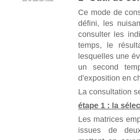
sur le site de l'outil
Ce mode de consu
défini, les nuis
consulter les in
temps, le résul
lesquelles une év
un second temps
d'exposition en c
La consultation se
étape 1 : la séle
Les matrices emp
issues de deu