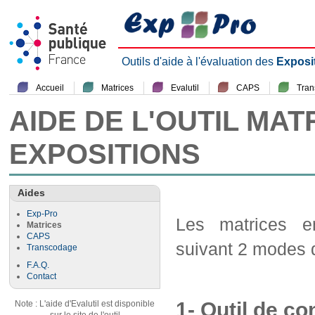
Outils d'aide à l'évaluation des
Exposi
Accueil
Matrices
Evalutil
CAPS
Tra
AIDE DE L'OUTIL MAT
EXPOSITIONS
Aides
Exp-Pro
Les matrices em
Matrices
CAPS
suivant 2 modes d
Transcodage
F.A.Q.
Contact
1- Outil de co
Note : L'aide d'Evalutil est disponible