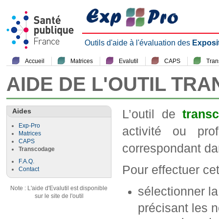
Outils d'aide à l'évaluation des
Exposi
Accueil
Matrices
Evalutil
CAPS
Tra
AIDE DE L'OUTIL TR
Aides
L’outil de
trans
Exp-Pro
activité ou pr
Matrices
CAPS
correspondant da
Transcodage
F.A.Q.
Pour effectuer cett
Contact
sélectionner l
Note : L'aide d'Evalutil est disponible
sur le site de l'outil
précisant les n