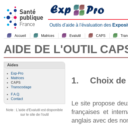
Outils d'aide à l'évaluation des
Exposi
Accueil
Matrices
Evalutil
CAPS
Tra
AIDE DE L'OUTIL CAP
Aides
Exp-Pro
1. Choix de 
Matrices
CAPS
Transcodage
F.A.Q.
Contact
Le site propose deu
Note : L'aide d'Evalutil est disponible
françaises et inter
sur le site de l'outil
anglais avec des nom