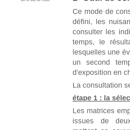
sur le site de l'outil
Ce mode de consu
défini, les nuis
consulter les in
temps, le résul
lesquelles une év
un second temps
d'exposition en c
La consultation se
étape 1 : la séle
Les matrices emp
issues de deu