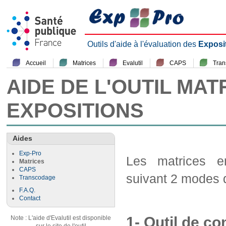
Outils d'aide à l'évaluation des
Exposi
Accueil
Matrices
Evalutil
CAPS
Tra
AIDE DE L'OUTIL MAT
EXPOSITIONS
Aides
Exp-Pro
Les matrices em
Matrices
CAPS
suivant 2 modes d
Transcodage
F.A.Q.
Contact
1- Outil de co
Note : L'aide d'Evalutil est disponible