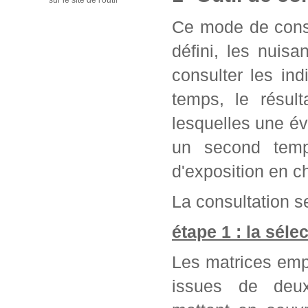
sur le site de l'outil
Ce mode de consu
défini, les nuis
consulter les in
temps, le résul
lesquelles une év
un second temps
d'exposition en c
La consultation se
étape 1 : la séle
Les matrices emp
issues de deu