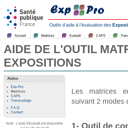
Outils d'aide à l'évaluation des
Exposi
Accueil
Matrices
Evalutil
CAPS
Tra
AIDE DE L'OUTIL MAT
EXPOSITIONS
Aides
Exp-Pro
Les matrices em
Matrices
CAPS
suivant 2 modes d
Transcodage
F.A.Q.
Contact
1- Outil de co
Note : L'aide d'Evalutil est disponible