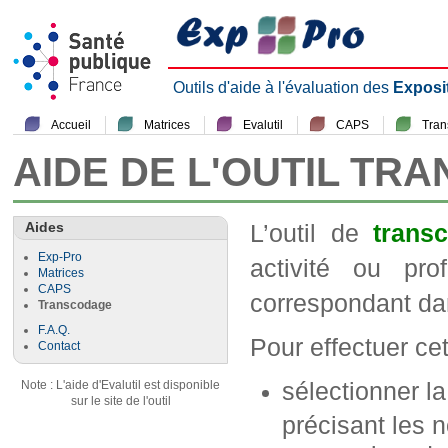
Outils d'aide à l'évaluation des
Exposi
Accueil
Matrices
Evalutil
CAPS
Tra
AIDE DE L'OUTIL TR
Aides
L’outil de
trans
Exp-Pro
activité ou pr
Matrices
CAPS
correspondant da
Transcodage
F.A.Q.
Pour effectuer cett
Contact
sélectionner l
Note : L'aide d'Evalutil est disponible
sur le site de l'outil
précisant les n