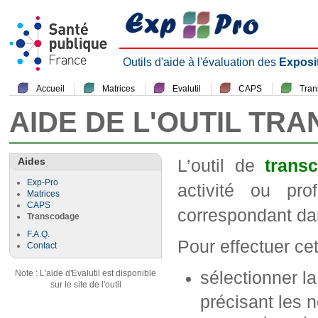
Outils d'aide à l'évaluation des
Exposi
Accueil
Matrices
Evalutil
CAPS
Tra
AIDE DE L'OUTIL TR
Aides
L’outil de
trans
Exp-Pro
activité ou pr
Matrices
CAPS
correspondant da
Transcodage
F.A.Q.
Pour effectuer cett
Contact
sélectionner l
Note : L'aide d'Evalutil est disponible
sur le site de l'outil
précisant les n