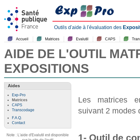
Outils d'aide à l'évaluation des
Exposi
Accueil
Matrices
Evalutil
CAPS
Tra
AIDE DE L'OUTIL MAT
EXPOSITIONS
Aides
Exp-Pro
Les matrices em
Matrices
CAPS
suivant 2 modes d
Transcodage
F.A.Q.
Contact
1- Outil de co
Note : L'aide d'Evalutil est disponible