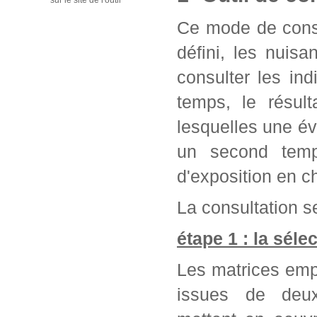
sur le site de l'outil
Ce mode de consu
défini, les nuis
consulter les in
temps, le résul
lesquelles une év
un second temps
d'exposition en c
La consultation se
étape 1 : la séle
Les matrices emp
issues de deu