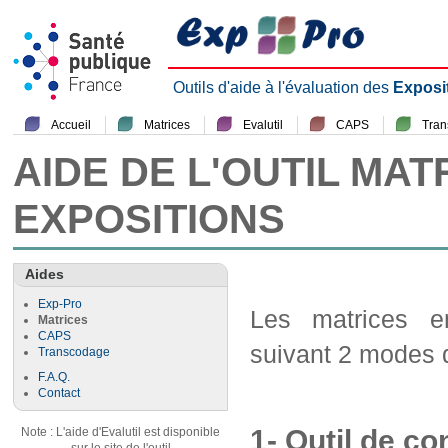
Outils d'aide à l'évaluation des
Exposi
Accueil
Matrices
Evalutil
CAPS
Tra
AIDE DE L'OUTIL MAT
EXPOSITIONS
Aides
Exp-Pro
Les matrices em
Matrices
CAPS
suivant 2 modes d
Transcodage
F.A.Q.
Contact
1- Outil de co
Note : L'aide d'Evalutil est disponible