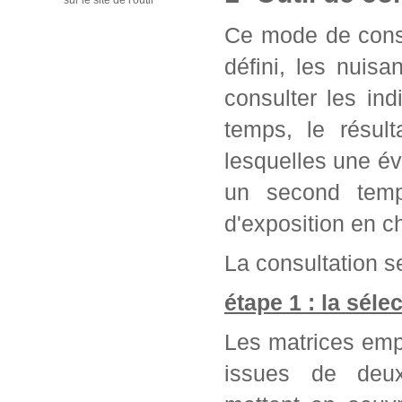
sur le site de l'outil
Ce mode de consu
défini, les nuis
consulter les in
temps, le résul
lesquelles une év
un second temps
d'exposition en c
La consultation se
étape 1 : la séle
Les matrices emp
issues de deu