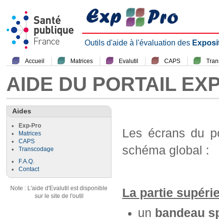
Outils d'aide à l'évaluation des
Exposi
Accueil
Matrices
Evalutil
CAPS
Tra
AIDE DU PORTAIL EX
Aides
Exp-Pro
Les écrans du p
Matrices
CAPS
schéma global :
Transcodage
F.A.Q.
Contact
Note : L'aide d'Evalutil est disponible
La partie supéri
sur le site de l'outil
un
bandeau sp