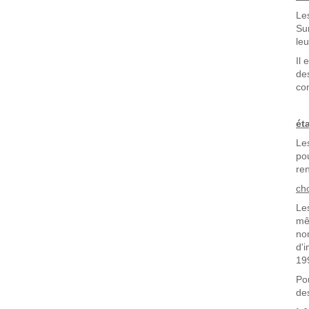
Le
Su
leu
Il
de
con
ét
Le
po
re
ch
Le
mê
no
d'
19
Po
de