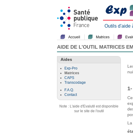
Outils d'aide
Accueil
Matrices
Evalu
AIDE DE L'OUTIL MATRICES E
Aides
Le
Exp-Pro
nu
Matrices
CAPS
Transcodage
1-
F.A.Q.
Contact
Ce
ex
Note : L'aide d'Evalutil est disponible
de
sur le site de l'outil
pos
La 
ét