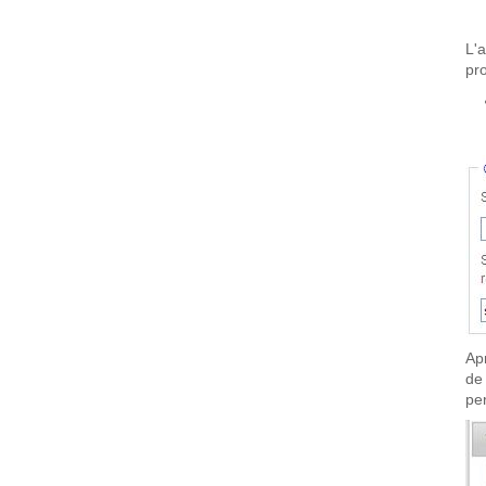
L'
pro
Ap
de
pe