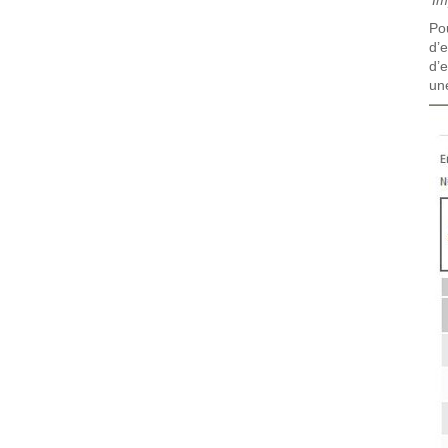
'
Im
Po
d’
d’e
une