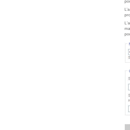
pou
L’
pro
L'
ma
pou