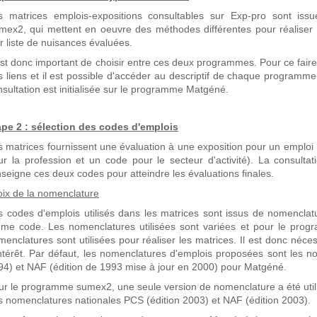
s matrices emplois-expositions consultables sur Exp-pro sont i
mex2, qui mettent en oeuvre des méthodes différentes pour réaliser 
r liste de nuisances évaluées.
 est donc important de choisir entre ces deux programmes. Pour ce fai
s liens et il est possible d'accéder au descriptif de chaque programme
sultation est initialisée sur le programme Matgéné.
ape 2 : sélection des codes d'emplois
s matrices fournissent une évaluation à une exposition pour un emploi
ur la profession et un code pour le secteur d'activité). La consulta
nseigne ces deux codes pour atteindre les évaluations finales.
oix de la nomenclature
s codes d'emplois utilisés dans les matrices sont issus de nomenclatu
me code. Les nomenclatures utilisées sont variées et pour le prog
menclatures sont utilisées pour réaliser les matrices. Il est donc néc
intérêt. Par défaut, les nomenclatures d'emplois proposées sont les n
94) et NAF (édition de 1993 mise à jour en 2000) pour Matgéné.
ur le programme sumex2, une seule version de nomenclature a été utilisé
s nomenclatures nationales PCS (édition 2003) et NAF (édition 2003).