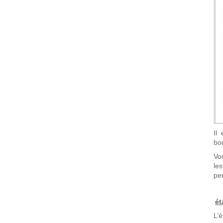
Il
bo
Vo
le
pe
ét
L’é