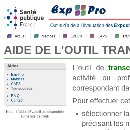
Outils d'aide à l'évaluation des
Exposi
Accueil
Matrices
Evalutil
CAPS
Tra
AIDE DE L'OUTIL TR
Aides
L’outil de
trans
Exp-Pro
activité ou pr
Matrices
CAPS
correspondant da
Transcodage
F.A.Q.
Pour effectuer cett
Contact
sélectionner l
Note : L'aide d'Evalutil est disponible
sur le site de l'outil
précisant les n