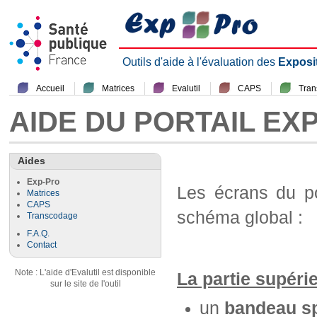
Outils d'aide à l'évaluation des
Exposi
Accueil
Matrices
Evalutil
CAPS
Tra
AIDE DU PORTAIL EX
Aides
Exp-Pro
Les écrans du p
Matrices
CAPS
schéma global :
Transcodage
F.A.Q.
Contact
Note : L'aide d'Evalutil est disponible
La partie supéri
sur le site de l'outil
un
bandeau sp