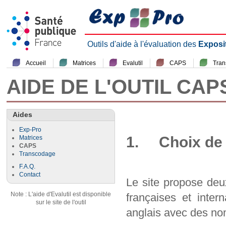
Outils d'aide à l'évaluation des
Exposi
Accueil
Matrices
Evalutil
CAPS
Tra
AIDE DE L'OUTIL CAP
Aides
Exp-Pro
1. Choix de 
Matrices
CAPS
Transcodage
F.A.Q.
Contact
Le site propose deu
Note : L'aide d'Evalutil est disponible
françaises et inter
sur le site de l'outil
anglais avec des nom