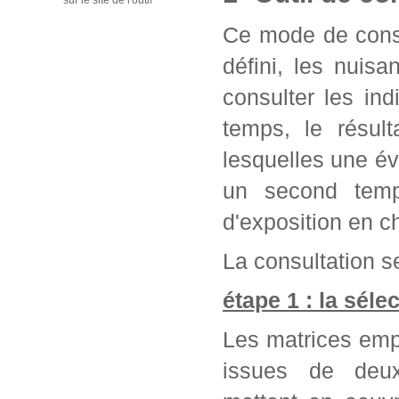
sur le site de l'outil
Ce mode de consu
défini, les nuis
consulter les in
temps, le résul
lesquelles une év
un second temps
d'exposition en c
La consultation se
étape 1 : la séle
Les matrices emp
issues de deu