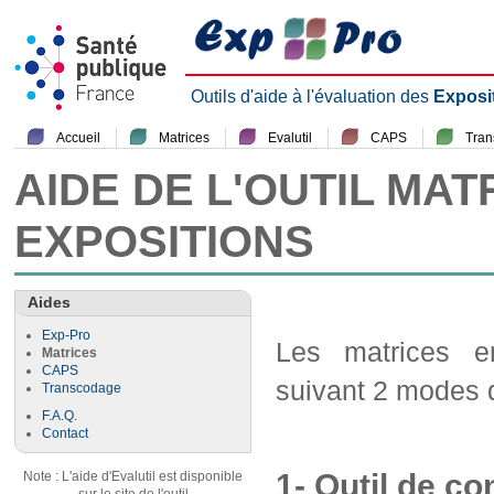
Outils d'aide à l'évaluation des
Exposi
Accueil
Matrices
Evalutil
CAPS
Tra
AIDE DE L'OUTIL MAT
EXPOSITIONS
Aides
Exp-Pro
Les matrices em
Matrices
CAPS
suivant 2 modes d
Transcodage
F.A.Q.
Contact
1- Outil de co
Note : L'aide d'Evalutil est disponible