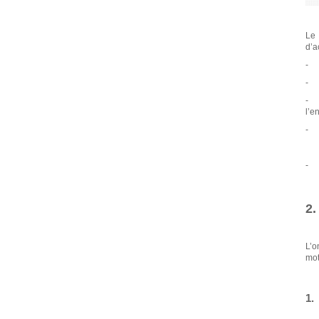
Le 
d’a
- O
- O
- O
l’e
- O
2
L’o
mot
1.