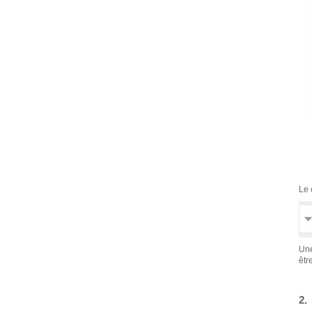
Le 
Une
êtr
2.