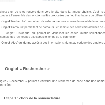
choix d’un de sites renvoie donc vers le site dans la langue choisie. L’outil s
ccéder à l’ensemble des fonctionnalités proposées par l’outil au travers de différent
nglet ‘Recherche’ permettant de sélectionner une nomenclature et de faire une r
nglet ‘Parcourir’ permettant de parcourir l’ensemble des codes hiérarchisés de l
nglet ‘Historique’ qui permet de visualiser les codes favoris sélectionnés
nsemble des recherches effectuées le temps de la connexion,
nglet ‘Aide’ qui donne accès à des informations aidant au codage des emplois ou à l
-
. Onglet « Rechercher »
nglet « Rechercher » permet d’effectuer une recherche de code dans une nomencla
(s)-clé(s).
 Etape 1 : choix de la nomenclature