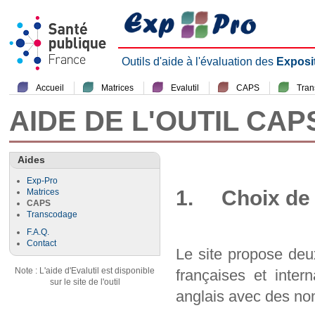
Outils d'aide à l'évaluation des
Exposi
Accueil
Matrices
Evalutil
CAPS
Tra
AIDE DE L'OUTIL CAP
Aides
Exp-Pro
1. Choix de 
Matrices
CAPS
Transcodage
F.A.Q.
Contact
Le site propose deu
Note : L'aide d'Evalutil est disponible
françaises et inter
sur le site de l'outil
anglais avec des nom